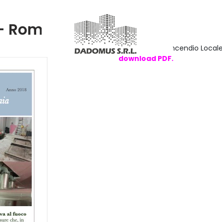
i - Roma
Protezione Antincendio Local
d
ownload
PDF.