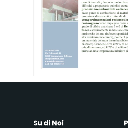
Su di Noi
P