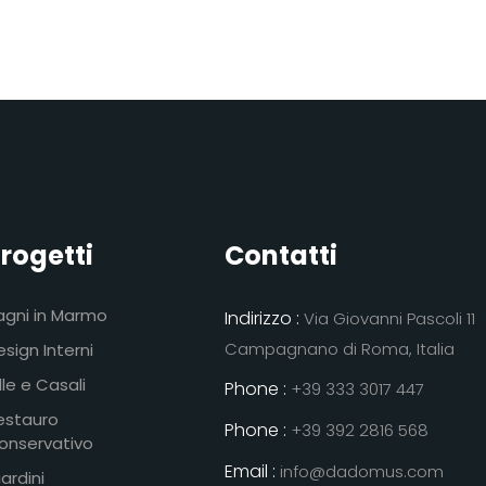
rogetti
Contatti
agni in Marmo
Indirizzo :
Via Giovanni Pascoli 11
Campagnano di Roma, Italia
sign Interni
lle e Casali
Phone :
+39 333 3017 447
estauro
Phone :
+39 392 2816 568
onservativo
Email :
info@dadomus.com
ardini