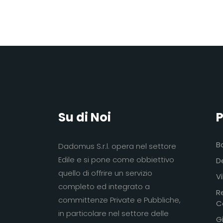
Su di Noi
P
B
Dadomus S.r.l. opera nel settore
Edile e si pone come obbiettivo
De
quello di offrire un servizio
Vi
completo ed integrato a
R
committenze Private e Pubbliche,
C
in particolare nel settore delle
Gi